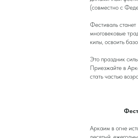
(совместно с Феде
Фестиваль станет 
многовековые трад
килы, освоить баз
Это праздник силы
Приезжайте в Арка
стать частью возр
Фест
Аркаим в огне ис
десятый, ежегодны