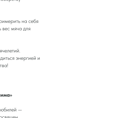
примерить на себя
ь вес мяча для
ячелетий.
ядиться энергией и
тва!
аима»
й юбилей —
посвящен