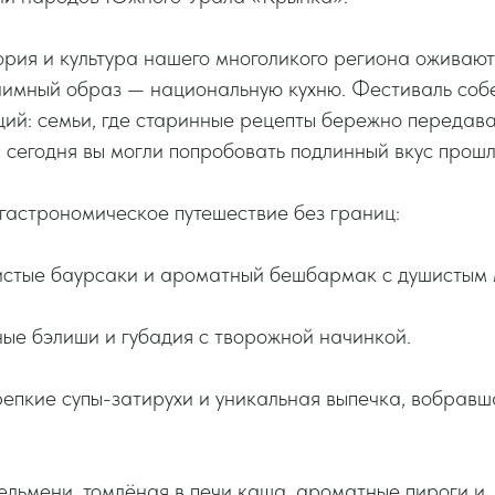
тория и культура нашего многоликого региона оживаю
риимный образ — национальную кухню. Фестиваль соб
ий: семьи, где старинные рецепты бережно передава
ы сегодня вы могли попробовать подлинный вкус прошл
гастрономическое путешествие без границ:
тистые баурсаки и ароматный бешбармак с душистым 
ые бэлиши и губадия с творожной начинкой.
епкие супы-затирухи и уникальная выпечка, вобрав
пельмени, томлёная в печи каша, ароматные пироги и,