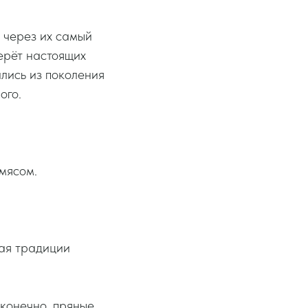
т через их самый
ерёт настоящих
лись из поколения
ого.
мясом.
шая традиции
 конечно, пряные