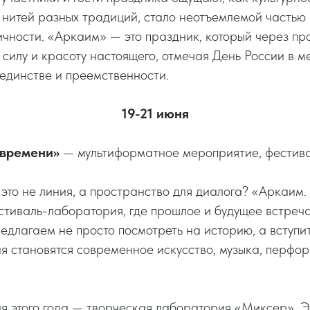
 нитей разных традиций, стало неотъемлемой частью
чности. «Аркаим» — это праздник, который через пр
 силу и красоту настоящего, отмечая День России в ме
 единстве и преемственности.
19-21 июня
 времени»
— мультиформатное мероприятие, фестива
 это не линия, а пространство для диалога? «Аркаим
стиваль-лаборатория, где прошлое и будущее встреча
едлагаем не просто посмотреть на историю, а вступить
я становятся современное искусство, музыка, перфо
я этого года — творческая лаборатория «Миксер». Э