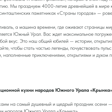
ытию. Мы празднуем 4000-летие древнейшей в мире 
синташтинских памятниках «Страны городов» — ров
тиваль, а машина времени, где оживают страницы ми
вляется Южный Урал. Вас ждет максимальное погруже
бой вкус. Это наш общий юбилей — истории, открытия
йте, чтобы стать частью легенды, почувствовать пульс
, наполненные приключениями, открытиями и духом 
иционной кухни народов Южного Урала «Крынка
аим на самый душевный и щедрый праздник осени —
ни народов Южного Урала «Крынка».