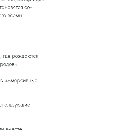
тановятся со-
его всеми
 где рождаются
ородов».
я в иммерсивные
использующие
ли вместе