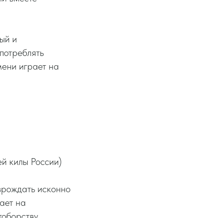
ый и
 потреблять
емени играет на
й килы России)
озрождать исконно
ает на
тоборству