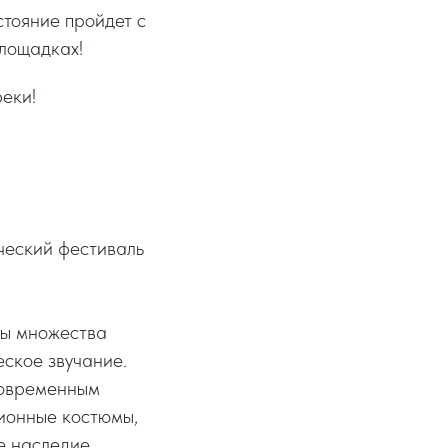
тояние пройдет с
Площадках!
реки!
еский фестиваль
ры множества
еское звучание.
современным
ионные костюмы,
е наследие