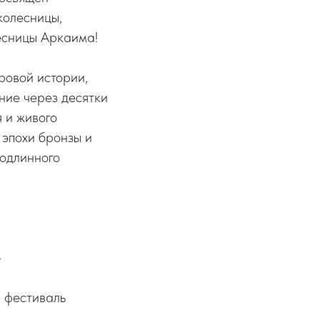
колесницы,
есницы Аркаима!
ровой истории,
ние через десятки
 и живого
 эпохи бронзы и
подлинного
»
 фестиваль