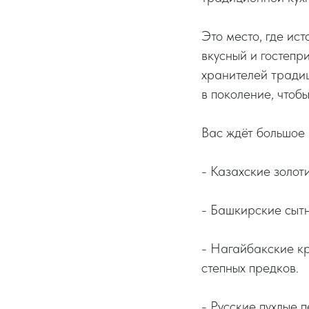
Это место, где ис
вкусный и гостеп
хранителей традиц
в поколение, чтоб
Вас ждёт большое 
- Казахские золо
- Башкирские сытн
- Нагайбакские кр
степных предков.
- Русские пухлые 