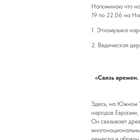
Напоминаю что на
19 по 22.06 на На
1. Этномузыка нар
2. Ведическая де
«Связь времен.
Здесь, на Южном У
народов Евразии, 
Он связывает дре
многонациональны
ремесла и обряды 