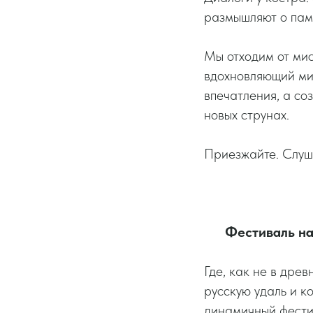
размышляют о памя
Мы отходим от мис
вдохновляющий мир
впечатления, а соз
новых струнах.
Приезжайте. Слуш
Фестиваль на
Где, как не в дре
русскую удаль и к
динамичный фести