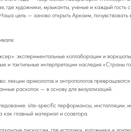
я, где художники, музыканты, ученые и каждый гость с
Наша цель — заново открыть Аркаим, почувствовать 
иваля:
сер»: экспериментальные коллаборации и воркшопы,
ные и тактильные интерпретации наследия «Страны г
во: лекции археологов и антропологов превращаютс
данные раскопок — в основу для визуализаций.
ледование: site-specific перформансы, инсталляции, 
 как главный материал и соавтора.
 открытые дискуссии, где историки, художники и зрите