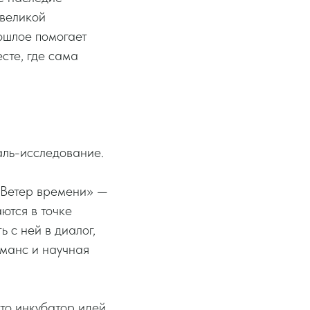
 великой
ошлое помогает
сте, где сама
ль-исследование.
. Ветер времени» —
ются в точке
 с ней в диалог,
рманс и научная
то инкубатор идей