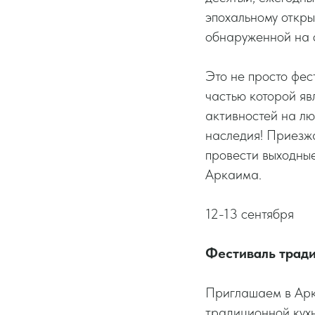
эпохальному откр
обнаруженной на 
Это не просто фес
частью которой я
активностей на лю
наследия! Приезжа
провести выходные
Аркаима.
12-13 сентября
Фестиваль трад
Приглашаем в Арк
традиционной кух