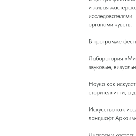
и живая мастерска
исследователями. 
органами чувств.
В программе фест
Лаборатория «Мик
звуковые, визуаль
Наука как искусст
сторителлинги, а 
Искусство как исс
ландшафт Аркаима
Диалоги у костра: