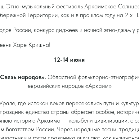
ш Этно-музыкальный фестиваль Аркаимское Солнцес
бережной Территории, как и в прошлом году на 2 х 
одов России, конкурс диджеев и ночной этно-джэм у 
ревня Харе Кришна!
12-14 июня
 Связь народов».
Областной фольклорно-этнографич
евразийских народов «Аркаим»
рале, где испокон веков пересекались пути и культу
праздник единства страны обретает особое, историч
внюю историю Аркаима — колыбели цивилизации, с 
м богатством России. Через народные песни, традиц
участники и гости праздника ощущают, как культурно