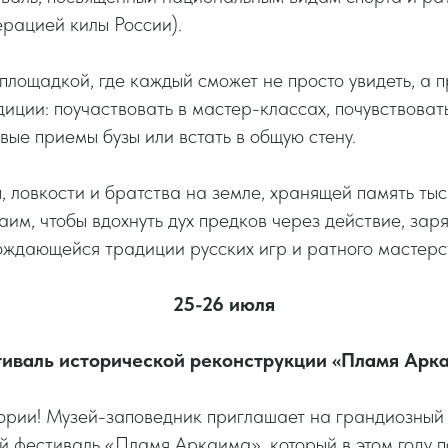
рацией килы России).
площадкой, где каждый сможет не просто увидеть, а 
иции: поучаствовать в мастер-классах, почувствоват
овые приемы бузы или встать в общую стену.
, ловкости и братства на земле, хранящей память тыс
им, чтобы вдохнуть дух предков через действие, зар
ождающейся традиции русских игр и ратного мастерс
25-26 июля
иваль исторической реконструкции «Пламя Арк
тории! Музей-заповедник приглашает на грандиозны
й фестиваль «Пламя Аркаима», который в этом году 